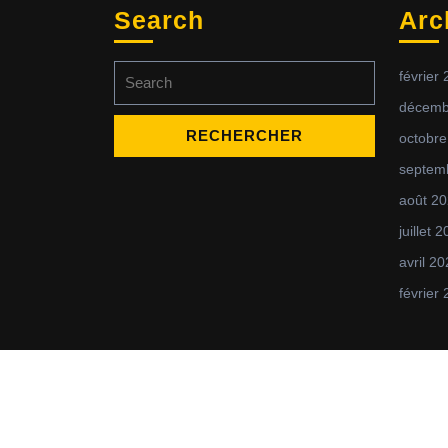
Search
Arc
Search
février
for:
décemb
octobre
septem
août 2
juillet 
avril 2
février