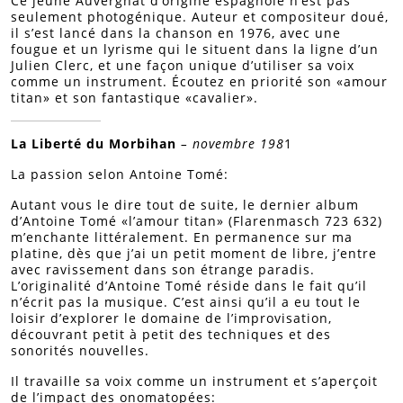
Ce jeune Auvergnat d’origine espagnole n’est pas
seulement photogénique. Auteur et compositeur doué,
il s’est lancé dans la chanson en 1976, avec une
fougue et un lyrisme qui le situent dans la ligne d’un
Julien Clerc, et une façon unique d’utiliser sa voix
comme un instrument. Écoutez en priorité son «amour
titan» et son fantastique «cavalier».
La Liberté du Morbihan
– novembre 198
1
La passion selon Antoine Tomé:
Autant vous le dire tout de suite, le dernier album
d’Antoine Tomé «l’amour titan» (Flarenmasch 723 632)
m’enchante littéralement. En permanence sur ma
platine, dès que j’ai un petit moment de libre, j’entre
avec ravissement dans son étrange paradis.
L’originalité d’Antoine Tomé réside dans le fait qu’il
n’écrit pas la musique. C’est ainsi qu’il a eu tout le
loisir d’explorer le domaine de l’improvisation,
découvrant petit à petit des techniques et des
sonorités nouvelles.
Il travaille sa voix comme un instrument et s’aperçoit
de l’impact des onomatopées: