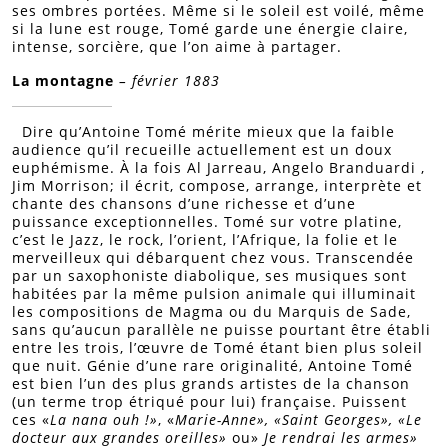
ses ombres portées. Même si le soleil est voilé, même
si la lune est rouge, Tomé garde une énergie claire,
intense, sorcière, que l’on aime à partager.
La montagne
– février 1883
Dire qu’Antoine Tomé mérite mieux que la faible
audience qu’il recueille actuellement est un doux
euphémisme. À la fois Al Jarreau, Angelo Branduardi ,
Jim Morrison; il écrit, compose, arrange, interprète et
chante des chansons d’une richesse et d’une
puissance exceptionnelles. Tomé sur votre platine,
c’est le Jazz, le rock, l’orient, l’Afrique, la folie et le
merveilleux qui débarquent chez vous. Transcendée
par un saxophoniste diabolique, ses musiques sont
habitées par la même pulsion animale qui illuminait
les compositions de Magma ou du Marquis de Sade,
sans qu’aucun parallèle ne puisse pourtant être établi
entre les trois, l’œuvre de Tomé étant bien plus soleil
que nuit. Génie d’une rare originalité, Antoine Tomé
est bien l’un des plus grands artistes de la chanson
(un terme trop étriqué pour lui) française. Puissent
ces «
La nana ouh !»
, «
Marie-Anne», «Saint Georges», «Le
docteur aux grandes oreilles»
ou»
Je rendrai les armes»