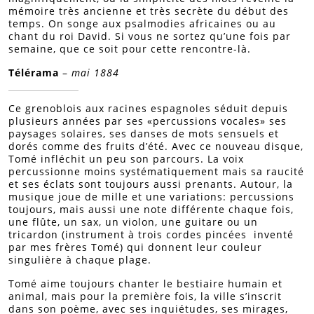
mémoire très ancienne et très secrète du début des
temps. On songe aux psalmodies africaines ou au
chant du roi David. Si vous ne sortez qu’une fois par
semaine, que ce soit pour cette rencontre-là.
Télérama
–
mai 1884
Ce grenoblois aux racines espagnoles séduit depuis
plusieurs années par ses «percussions vocales» ses
paysages solaires, ses danses de mots sensuels et
dorés comme des fruits d’été. Avec ce nouveau disque,
Tomé infléchit un peu son parcours. La voix
percussionne moins systématiquement mais sa raucité
et ses éclats sont toujours aussi prenants. Autour, la
musique joue de mille et une variations: percussions
toujours, mais aussi une note différente chaque fois,
une flûte, un sax, un violon, une guitare ou un
tricardon (instrument à trois cordes pincées inventé
par mes frères Tomé) qui donnent leur couleur
singulière à chaque plage.
Tomé aime toujours chanter le bestiaire humain et
animal, mais pour la première fois, la ville s’inscrit
dans son poème, avec ses inquiétudes, ses mirages,