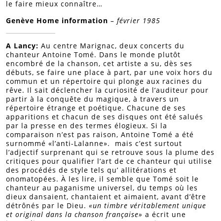
le faire mieux connaître…
Genève Home information
– février 1985
A Lancy:
Au centre Marignac, deux concerts du
chanteur Antoine Tomé. Dans le monde plutôt
encombré de la chanson, cet artiste a su, dès ses
débuts, se faire une place à part, par une voix hors du
commun et un répertoire qui plonge aux racines du
rêve. Il sait déclencher la curiosité de l’auditeur pour
partir à la conquête du magique, à travers un
répertoire étrange et poétique. Chacune de ses
apparitions et chacun de ses disques ont été salués
par la presse en des termes élogieux. Si la
comparaison n’est pas raison, Antoine Tomé a été
surnommé «l’anti-Lalanne». mais c’est surtout
l’adjectif surprenant qui se retrouve sous la plume des
critiques pour qualifier l’art de ce chanteur qui utilise
des procédés de style tels qu’ allitérations et
onomatopées. À les lire, il semble que Tomé soit le
chanteur au paganisme universel, du temps où les
dieux dansaient, chantaient et aimaient, avant d’être
détrônés par le Dieu.
«un timbre véritablement unique
et original dans la chanson française»
a écrit une