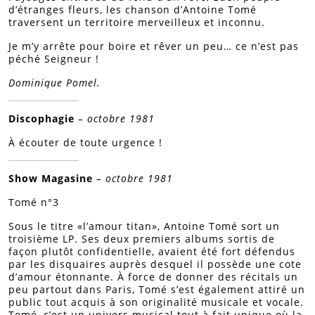
d’étranges fleurs, les chanson d’Antoine Tomé
traversent un territoire merveilleux et inconnu.
Je m’y arrête pour boire et rêver un peu… ce n’est pas
péché Seigneur !
Dominique Pomel.
Discophagie
– octobre 1981
À écouter de toute urgence !
Show Magasine
– octobre 1981
Tomé n°3
Sous le titre «l’amour titan», Antoine Tomé sort un
troisième LP. Ses deux premiers albums sortis de
façon plutôt confidentielle, avaient été fort défendus
par les disquaires auprès desquel il possède une cote
d’amour étonnante. À force de donner des récitals un
peu partout dans Paris, Tomé s’est également attiré un
public tout acquis à son originalité musicale et vocale.
Tomé, c’est un univers musical tout à fait unique où la