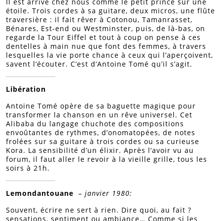
Il est arrivé chez nous comme le petit prince sur une
étoile. Trois cordes à sa guitare, deux micros, une flûte
traversière : il fait rêver à Cotonou, Tamanrasset,
Bénares, Est-end ou Westminster, puis, de là-bas, on
regarde la Tour Eiffel et tout à coup on pense à ces
dentelles à main nue que font des femmes, à travers
lesquelles la vie porte chance à ceux qui l’aperçoivent,
savent l’écouter. C’est d’Antoine Tomé qu’il s’agit.
Libération
Antoine Tomé opère de sa baguette magique pour
transformer la chanson en un rêve universel. Cet
Alibaba du langage chuchote des compositions
envoûtantes de rythmes, d’onomatopées, de notes
frolées sur sa guitare à trois cordes ou sa curieuse
Kora. La sensibilité d’un élixir. Après l’avoir vu au
forum, il faut aller le revoir à la vieille grille, tous les
soirs à 21h.
Lemondantouane
– janvier 1980:
Souvent, écrire ne sert à rien. Dire quoi, au fait ?
sensations, sentiment ou ambiance… Comme si les