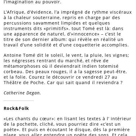
l’imagination au pouvoir.
L’Afrique, d’évidence, l’a imprégné de rythme viscéraux
à la chaleur souterraine, repris en charge par des
percussions savamment limpides et quelques
instruments dits «primitifs». tout Tomé est là: dans
une apparence de naturel, d’»innocence» – c’est le
titre de son dernier album: qui révèle en réalité un
travail d’une solidité et d’une coquetterie accomplies.
Antoine Tomé dit le soleil, le vent, la pluie, les vignes;
les négresses rentrant du marché, et rêve de
métamorphoses où il deviendrait indien totemisé
corbeau. Des peaux rouges, il a la sagesse peut-être,
et la folie. Courez le découvrir ce vendredi 27 au
Théâtre de Poche. Car qui sait quand il reviendra ?
Catherine Degan.
Rock&Folk
«Les chants du cœur»: en lisant les textes à l’ intérieur
de la pochette, cliché, vous pourriez dire «c’est un
poète». Et puis en écoutant le disque, dès la première
plage, vous allez entendre un poète des sons. Et cela,