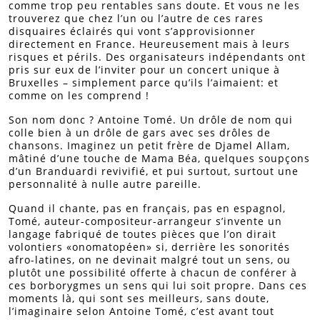
comme trop peu rentables sans doute. Et vous ne les
trouverez que chez l’un ou l’autre de ces rares
disquaires éclairés qui vont s’approvisionner
directement en France. Heureusement mais à leurs
risques et périls. Des organisateurs indépendants ont
pris sur eux de l’inviter pour un concert unique à
Bruxelles – simplement parce qu’ils l’aimaient: et
comme on les comprend !
Son nom donc ? Antoine Tomé. Un drôle de nom qui
colle bien à un drôle de gars avec ses drôles de
chansons. Imaginez un petit frère de Djamel Allam,
mâtiné d’une touche de Mama Béa, quelques soupçons
d’un Branduardi revivifié, et pui surtout, surtout une
personnalité à nulle autre pareille.
Quand il chante, pas en français, pas en espagnol,
Tomé, auteur-compositeur-arrangeur s’invente un
langage fabriqué de toutes pièces que l’on dirait
volontiers «onomatopéen» si, derrière les sonorités
afro-latines, on ne devinait malgré tout un sens, ou
plutôt une possibilité offerte à chacun de conférer à
ces borborygmes un sens qui lui soit propre. Dans ces
moments là, qui sont ses meilleurs, sans doute,
l’imaginaire selon Antoine Tomé, c’est avant tout