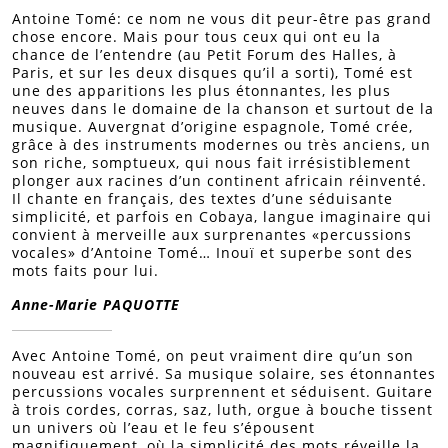
Antoine Tomé: ce nom ne vous dit peur-être pas grand
chose encore. Mais pour tous ceux qui ont eu la
chance de l’entendre (au Petit Forum des Halles, à
Paris, et sur les deux disques qu’il a sorti), Tomé est
une des apparitions les plus étonnantes, les plus
neuves dans le domaine de la chanson et surtout de la
musique. Auvergnat d’origine espagnole, Tomé crée,
grâce à des instruments modernes ou très anciens, un
son riche, somptueux, qui nous fait irrésistiblement
plonger aux racines d’un continent africain réinventé.
Il chante en français, des textes d’une séduisante
simplicité, et parfois en Cobaya, langue imaginaire qui
convient à merveille aux surprenantes «percussions
vocales» d’Antoine Tomé… Inouï et superbe sont des
mots faits pour lui.
Anne-Marie PAQUOTTE
Avec Antoine Tomé, on peut vraiment dire qu’un son
nouveau est arrivé. Sa musique solaire, ses étonnantes
percussions vocales surprennent et séduisent. Guitare
à trois cordes, corras, saz, luth, orgue à bouche tissent
un univers où l’eau et le feu s’épousent
magnifiquement, où la simplicité des mots réveille la