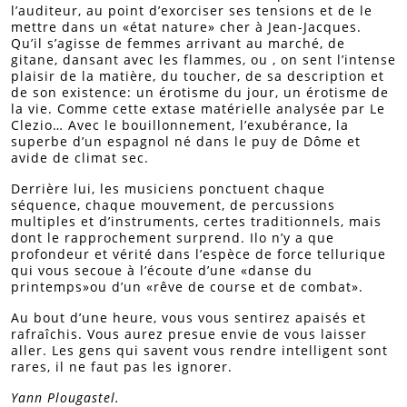
l’auditeur, au point d’exorciser ses tensions et de le
mettre dans un «état nature» cher à Jean-Jacques.
Qu’il s’agisse de femmes arrivant au marché, de
gitane, dansant avec les flammes, ou , on sent l’intense
plaisir de la matière, du toucher, de sa description et
de son existence: un érotisme du jour, un érotisme de
la vie. Comme cette extase matérielle analysée par Le
Clezio… Avec le bouillonnement, l’exubérance, la
superbe d’un espagnol né dans le puy de Dôme et
avide de climat sec.
Derrière lui, les musiciens ponctuent chaque
séquence, chaque mouvement, de percussions
multiples et d’instruments, certes traditionnels, mais
dont le rapprochement surprend. Ilo n’y a que
profondeur et vérité dans l’espèce de force tellurique
qui vous secoue à l’écoute d’une «danse du
printemps»ou d’un «rêve de course et de combat».
Au bout d’une heure, vous vous sentirez apaisés et
rafraîchis. Vous aurez presue envie de vous laisser
aller. Les gens qui savent vous rendre intelligent sont
rares, il ne faut pas les ignorer.
Yann Plougastel.