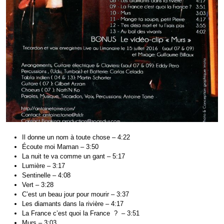
Il donne un nom à toute chose – 4:22
Écoute moi Maman – 3:50
La nuit te va comme un gant – 5:17
Lumière – 3:17
Sentinelle – 4:08
Vert – 3:28
C’est un beau jour pour mourir – 3:37
Les diamants dans la rivière – 4:17
La France c’est quoi la France ? – 3:51
Murs – 3:03