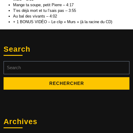
Mange ta soupe, petit Pierre – 4:17
T’es déjà mort et tu l’sais pas – 3:55
Au bal des vivants – 4:02
+ 1 BONUS VIDÉO – Le clip « Murs » (à la racine du CD)
Search
Search
for:
Archives