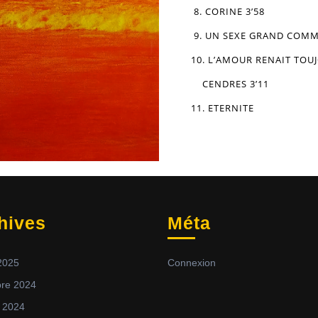
8. CORINE 3’58
9. UN SEXE GRAND COMME
10. L’AMOUR RENAIT TOU
CENDRES 3’11
11. ETERNITE
hives
Méta
 2025
Connexion
re 2024
 2024