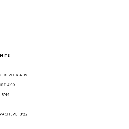
NITE
AU REVOIR 4’09
RE 4’00
 3’44
S’ACHEVE 3’22