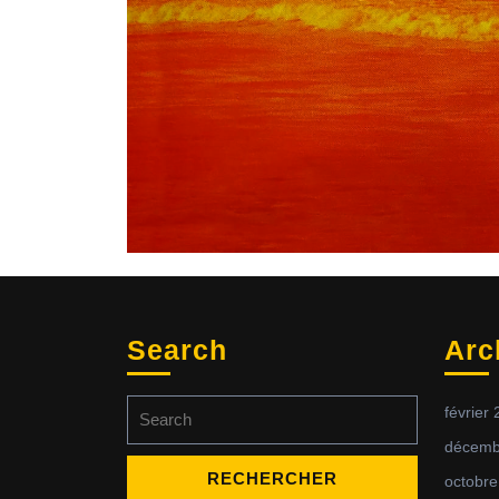
Search
Arc
Search
février
for:
décemb
octobre