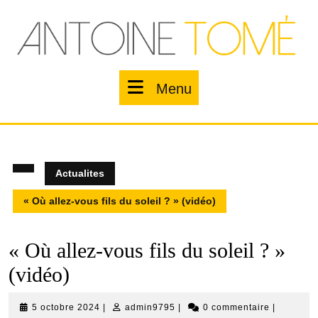
Skip
to
content
Menu
Menu
Actualites
« Où allez-vous fils du soleil ? » (vidéo)
« Où allez-vous fils du soleil ? »
(vidéo)
5
admin9795
5 octobre 2024
|
admin9795
|
0 commentaire
|