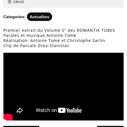
octobre
18h42
2024
Categories:
Actualites
Premier extrait du Volume 5″ des ROMANTIK TUBES
Paroles et musique Antoine Tomé
Réalisation: Antoine Tomé et Christophe Sarlin.
Clip de Pascale Drea-Stanislas