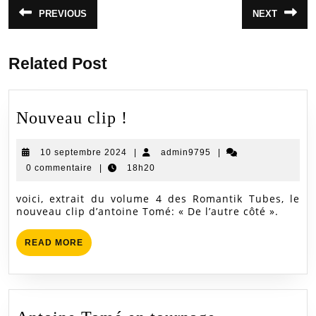
Navigation
PREVIOUS
NEXT
Article
Article
de
précédent
suivant
:
:
l’article
Related Post
Nouveau
Nouveau clip !
clip
10
admin9795
10 septembre 2024
!
|
admin9795
|
septembre
0 commentaire
|
18h20
2024
voici, extrait du volume 4 des Romantik Tubes, le
nouveau clip d’antoine Tomé: « De l’autre côté ».
READ
READ MORE
MORE