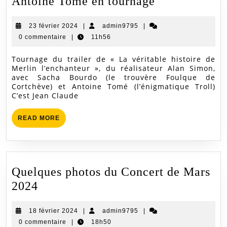
Antoine
Antoine Tomé en tournage
Tomé
23
admin9795
23 février 2024
|
admin9795
|
en
février
0 commentaire
|
11h56
tournage
2024
Tournage du trailer de « La véritable histoire de
Merlin l’enchanteur », du réalisateur Alan Simon,
avec Sacha Bourdo (le trouvère Foulque de
Cortchève) et Antoine Tomé (l’énigmatique Troll)
C’est Jean Claude
READ
READ MORE
MORE
Quelques photos du Concert de Mars
Quelques
2024
photos
18
admin9795
18 février 2024
du
|
admin9795
|
février
0 commentaire
|
18h50